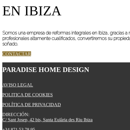
EN IBIZA
Somos una empresa de reformas integrales en Ibiza, gracias a 
profesionales altamente cualificados, convertiremos su propie
soñado.
CONTACTAR
PARADISE HOME DESIGN
AVISO LEGAL
POLITICA DE COOKIES
POLÍTICA DE PRIVACIDAD
DIRECCIÓN:
C/ Sant Josep, 42 bis, Santa Eulària des Riu Ibiza
+34 871 53 78 95